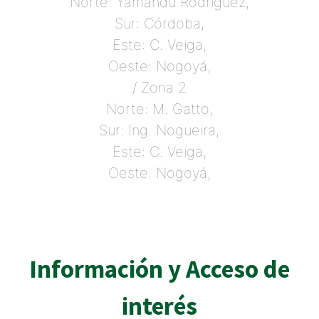
Norte: Yamandú Rodriguez,
Sur: Córdoba,
Este: C. Veiga,
Oeste: Nogoyá,
/ Zona 2
Norte: M. Gatto,
Sur: Ing. Nogueira,
Este: C. Veiga,
Oeste: Nogoyá,
Información y Acceso de
interés