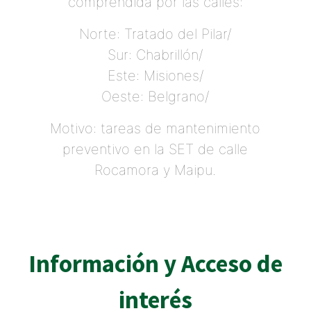
comprendida por las calles:
Norte: Tratado del Pilar/
Sur: Chabrillón/
Este: Misiones/
Oeste: Belgrano/
Motivo: tareas de mantenimiento
preventivo en la SET de calle
Rocamora y Maipu.
Información y Acceso de
interés