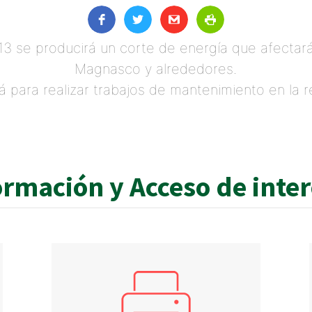
s 13 se producirá un corte de energía que afecta
Magnasco y alrededores.
rá para realizar trabajos de mantenimiento en la 
ormación y Acceso de inte