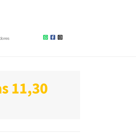
dores
as 11,30