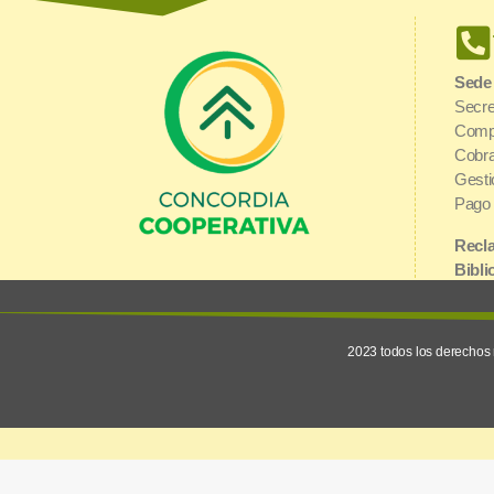
Sede
Secre
Comp
Cobra
Gesti
Pago 
Recla
Bibli
Urquiza y 1° de Mayo | E3200AGJ
Inter
Concordia, Entre Ríos
2023 todos los derechos 