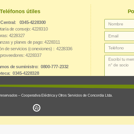
Teléfonos útiles
Po
 Central: 0345-4228300
taría de consejo: 4228310
ras: 4228327
nzas y planes de pago: 4228311
ón de servicios (conexiones) : 4228336
proveedores: 4228337
mos de suministro: 0800-777-2332
oteca: 0345-4228328
net: 3454162826
reservados – Cooperativa Eléctrica y Otros Servicios de Concordia Ltda.