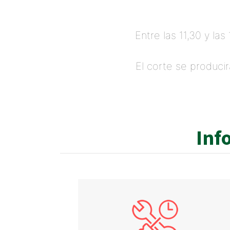
Entre las 11,30 y la
El corte se produci
Inf