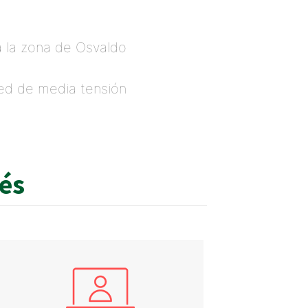
rá la zona de Osvaldo
red de media tensión
rés