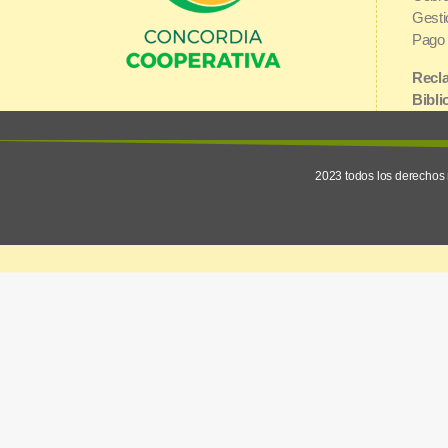
Gesti
Pago 
Recla
Bibli
Urquiza y 1° de Mayo | E3200AGJ
Inter
Concordia, Entre Ríos
2023 todos los derechos 