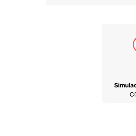
Simula
C