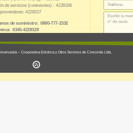
ón de servicios (conexiones) : 4228336
proveedores: 4228337
mos de suministro: 0800-777-2332
oteca: 0345-4228328
net: 3454162826
reservados – Cooperativa Eléctrica y Otros Servicios de Concordia Ltda.