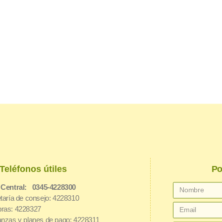
Teléfonos útiles
Po
 Central: 0345-4228300
taría de consejo: 4228310
ras: 4228327
nzas y planes de pago: 4228311