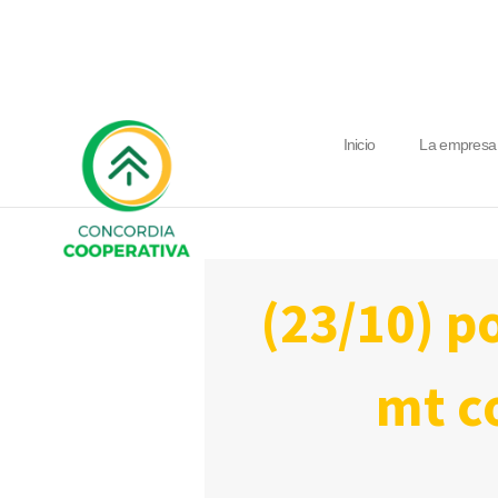
Inicio
La empresa
(23/10) por tareas de mantenimiento en
mt co