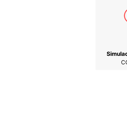
Simula
C