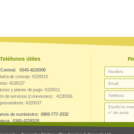
Teléfonos útiles
Po
 Central: 0345-4228300
taría de consejo: 4228310
ras: 4228327
nzas y planes de pago: 4228311
ón de servicios (conexiones) : 4228336
proveedores: 4228337
mos de suministro: 0800-777-2332
oteca: 0345-4228328
net: 3454162826