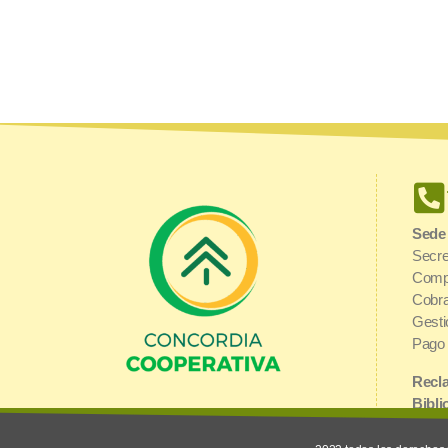
Sede
Secre
Comp
Cobra
Gesti
Pago 
Recla
Bibli
Urquiza y 1° de Mayo | E3200AGJ
Inter
Concordia, Entre Ríos