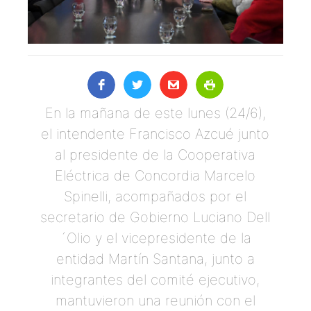
En la mañana de este lunes (24/6),
el intendente Francisco Azcué junto
al presidente de la Cooperativa
Eléctrica de Concordia Marcelo
Spinelli, acompañados por el
secretario de Gobierno Luciano Dell
´Olio y el vicepresidente de la
entidad Martín Santana, junto a
integrantes del comité ejecutivo,
mantuvieron una reunión con el