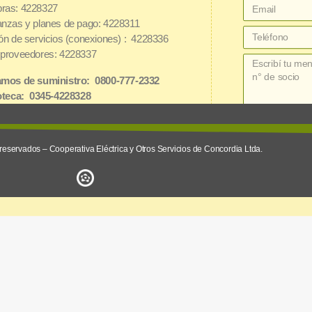
ras: 4228327
nzas y planes de pago: 4228311
ón de servicios (conexiones) : 4228336
proveedores: 4228337
mos de suministro: 0800-777-2332
oteca: 0345-4228328
net: 3454162826
reservados – Cooperativa Eléctrica y Otros Servicios de Concordia Ltda.