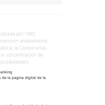
eclarada por OMS
prevención ampliamente
ública, la Cooperativa
r la concentración de
posibilidades:
banking
 de la pagina digital de la
ncordia.co