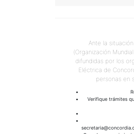
Ante la situaci
(Organización Mundial
difundidas por los or
Eléctrica de Concord
personas en s
R
Verifique trámites qu
sec