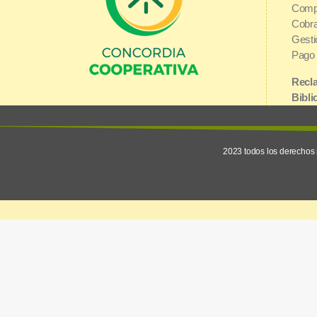
Comp
Cobra
Gesti
Pago 
Recla
Bibli
Urquiza y 1° de Mayo | E3200AGJ
Inter
Concordia, Entre Ríos
2023 todos los derechos 