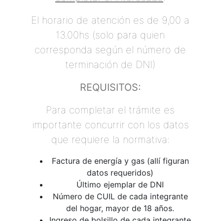
El horario de atención es de 9,00 a
13.00hs (solo para quien
corresponda según el número de
terminación de DNI)
REQUISITOS:
Para completar el trámite es
importante concurrir con los datos
que requiere la normativa:
Factura de energía y gas (allí figuran
datos requeridos)
Último ejemplar de DNI
Número de CUIL de cada integrante
del hogar, mayor de 18 años.
Ingreso de bolsillo de cada integrante