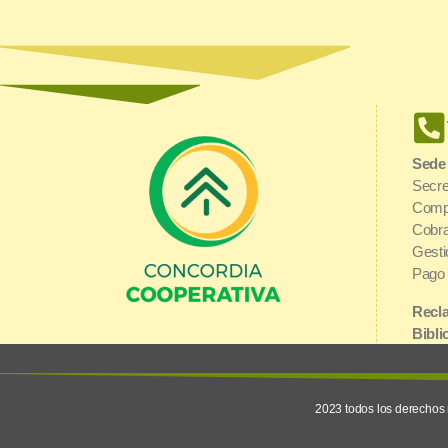
Sede
Secre
Comp
Cobra
Gesti
Pago 
Recla
Bibli
Urquiza y 1° de Mayo | E3200AGJ
Inter
Concordia, Entre Ríos
2023 todos los derechos 