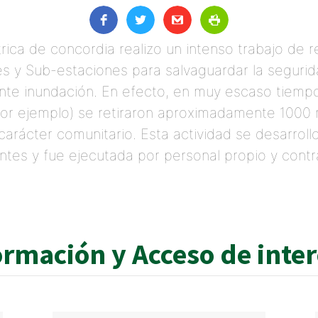
rica de concordia realizo un intenso trabajo de 
s y Sub-estaciones para salvaguardar la seguri
ente inundación. En efecto, en muy escaso tiemp
 por ejemplo) se retiraron aproximadamente 1000
carácter comunitario. Esta actividad se desarrollo
entes y fue ejecutada por personal propio y contr
ormación y Acceso de inte