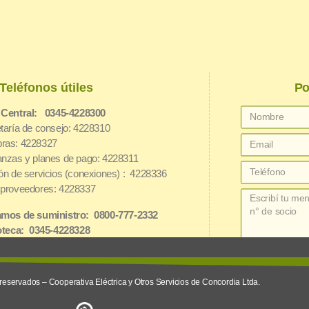
Teléfonos útiles
Po
 Central: 0345-4228300
taría de consejo: 4228310
ras: 4228327
nzas y planes de pago: 4228311
ón de servicios (conexiones) : 4228336
proveedores: 4228337
mos de suministro: 0800-777-2332
oteca: 0345-4228328
net: 3454162826
reservados – Cooperativa Eléctrica y Otros Servicios de Concordia Ltda.