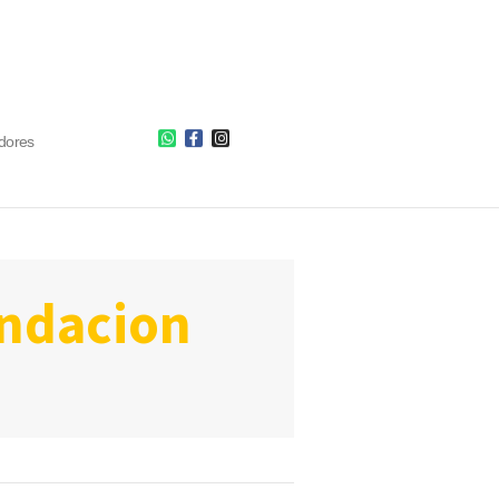
dores
undacion