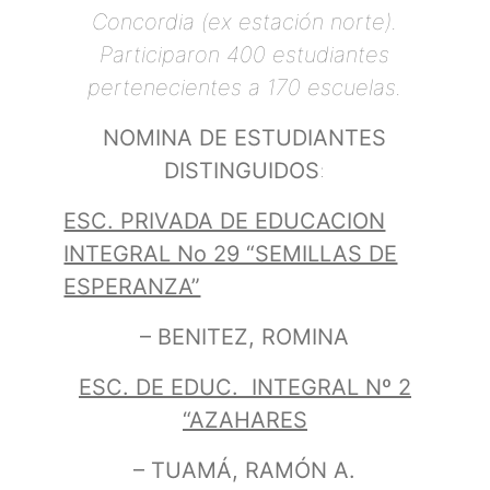
Concordia (ex estación norte).
P
articiparon 400 estudiantes
pertenecientes a 170 escuelas.
NOMINA DE ESTUDIANTES
DISTINGUIDOS
:
ESC. PRIVADA DE EDUCACION
INTEGRAL No 29 “SEMILLAS DE
ESPERANZA”
– BENITEZ, ROMINA
ESC. DE EDUC. INTEGRAL Nº 2
“AZAHARES
– TUAMÁ, RAMÓN A.