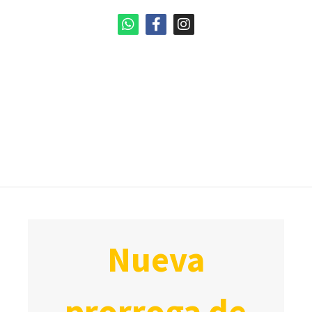
nueva
prorroga de