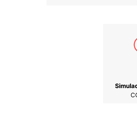
Simula
C