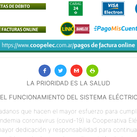
LA PRIORIDAD ES LA SALUD
 EL FUNCIONAMIENTO DEL SISTEMA ELÉCTRI
udadanos que hacen el mayor esfuerzo para cumpl
ndemia coronavirus (covid-19) la Cooperativa El
ayor dedicación y responsabilidad para continua