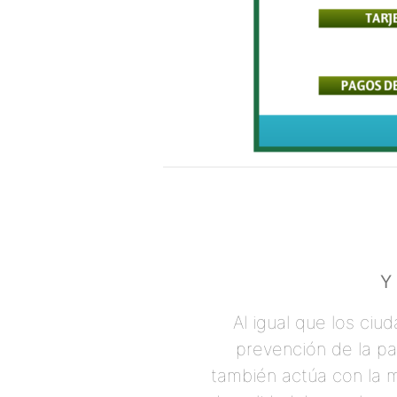
Y
Al igual que los ci
prevención de la pa
también actúa con la m