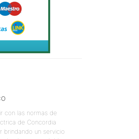
CO
ir con las normas de
éctrica de Concordia
r brindando un servicio