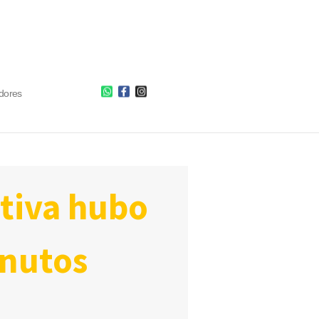
dores
inutos