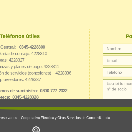
Teléfonos útiles
Po
 Central: 0345-4228300
taría de consejo: 4228310
ras: 4228327
nzas y planes de pago: 4228311
ón de servicios (conexiones) : 4228336
proveedores: 4228337
mos de suministro: 0800-777-2332
oteca: 0345-4228328
net: 3454162826
reservados – Cooperativa Eléctrica y Otros Servicios de Concordia Ltda.