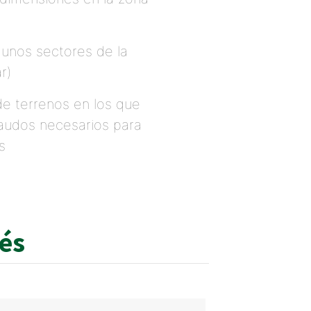
gunos sectores de la
r)
 de terrenos en los que
caudos necesarios para
s
rés