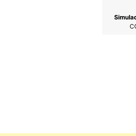
Simula
C