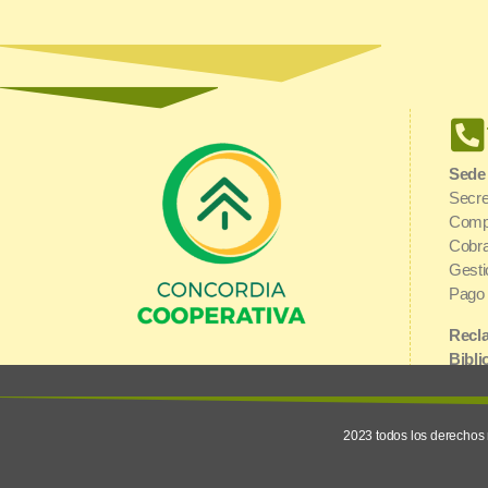
Sede
Secre
Comp
Cobra
Gesti
Pago 
Recla
Bibli
Urquiza y 1° de Mayo | E3200AGJ
Inter
Concordia, Entre Ríos
2023 todos los derechos 