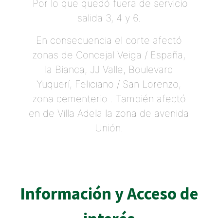
Por lo que quedó fuera de servicio
salida 3, 4 y 6.
En consecuencia el corte afectó
zonas de Concejal Veiga / España,
la Bianca, JJ Valle, Boulevard
Yuquerí, Feliciano / San Lorenzo,
zona cementerio . También afectó
en de Villa Adela la zona de avenida
Unión.
Información y Acceso de