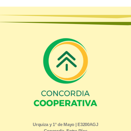
Urquiza y 1° de Mayo | E3200AGJ
Concordia, Entre Ríos