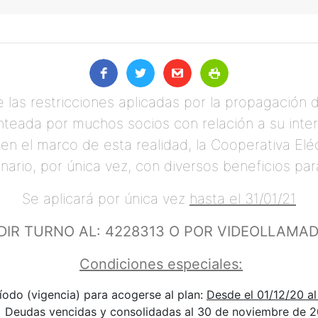
as restricciones aplicadas por la propagación de
anteada por muchos socios con relación a su inter
en el marco de esta realidad, la Cooperativa El
nario, por única vez, con diversos beneficios par
Se aplicará por única vez
hasta el 31/01/21
DIR TURNO AL: 4228313 O POR VIDEOLLAMAD
Condiciones especiales:
íodo (vigencia) para acogerse al plan:
Desde el 01/12/20 al
Deudas vencidas y consolidadas al 30 de noviembre de 2