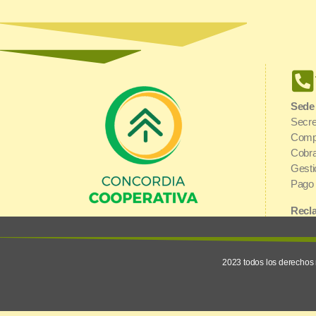
Sede
Secre
Comp
Cobra
Gesti
Pago 
Recla
Bibli
Urquiza y 1° de Mayo | E3200AGJ
Inter
Concordia, Entre Ríos
2023 todos los derechos 