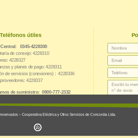
Teléfonos útiles
Po
 Central: 0345-4228300
taría de consejo: 4228310
ras: 4228327
nzas y planes de pago: 4228311
ón de servicios (conexiones) : 4228336
proveedores: 4228337
mos de suministro: 0800-777-2332
oteca: 0345-4228328
net: 3454162826
reservados – Cooperativa Eléctrica y Otros Servicios de Concordia Ltda.