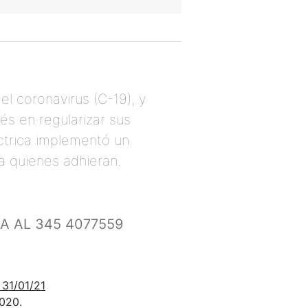
l coronavirus (C-19), y
és en regularizar sus
éctrica implementó un
a quienes adhieran.
A AL 345 4077559
 31/01/21
020.