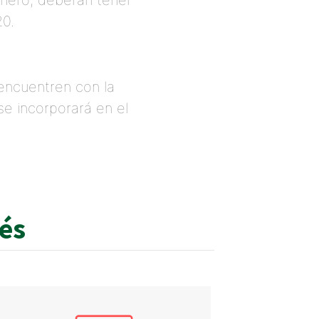
enero, deberán tener
20.
encuentren con la
se incorporará en el
rés