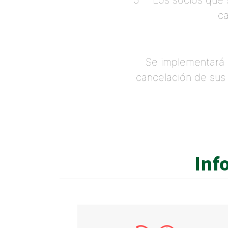
5- Los socios que s
ca
Se implementará 
cancelación de sus 
Inf