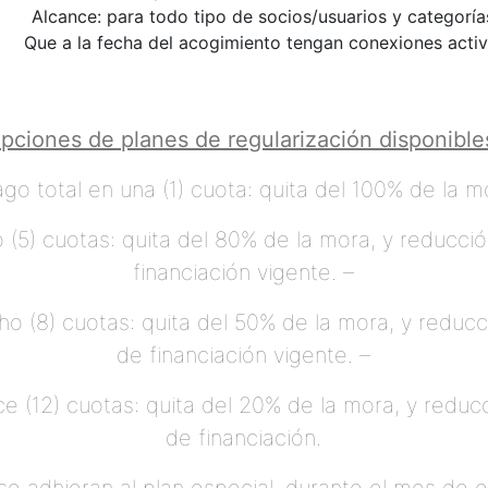
Alcance: para todo tipo de socios/usuarios y categoría
Que a la fecha del acogimiento tengan conexiones acti
pciones de planes de regularización disponible
go total en una (1) cuota: quita del 100% de la m
(5) cuotas: quita del 80% de la mora, y reducci
financiación vigente. –
 (8) cuotas: quita del 50% de la mora, y reducc
de financiación vigente. –
 (12) cuotas: quita del 20% de la mora, y reducc
de financiación.