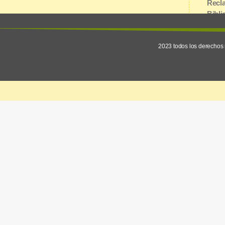
Recla
Bibli
Urquiza y 1° de Mayo | E3200AGJ
Inter
Concordia, Entre Ríos
2023 todos los derechos 