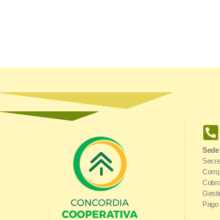
Sede
Secre
Comp
Cobra
Gesti
Pago 