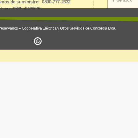
mos de suministro: 0800-777-2332
oteca: 0345-4228328
net: 3454162826
reservados – Cooperativa Eléctrica y Otros Servicios de Concordia Ltda.