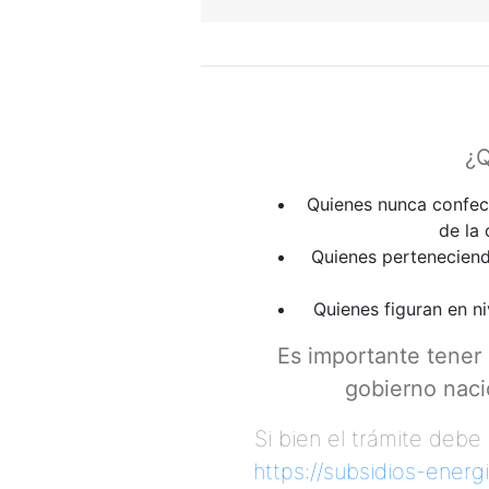
¿Quiénes deb
Quienes nunca confecc
de la 
Quienes perteneciendo
Quienes figuran en ni
Es importante tener 
gobierno naci
Si bien el trámite debe
https://subsidios-energ