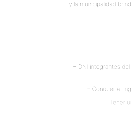
y la municipalidad bri
–
– ⁠DNI integrantes de
– ⁠Conocer el in
– ⁠Tener 