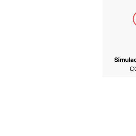
Simula
C